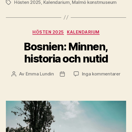
Hösten 2025
,
Kalendarium
,
Malmö konstmuseum
Etiketter
Kategorier
HÖSTEN 2025
KALENDARIUM
Bosnien: Minnen,
historia och nutid
till
Av
Emma Lundin
Inga kommentarer
Inläggsförfattare
Inläggsdatum
Bosni
Minne
histor
och
nutid