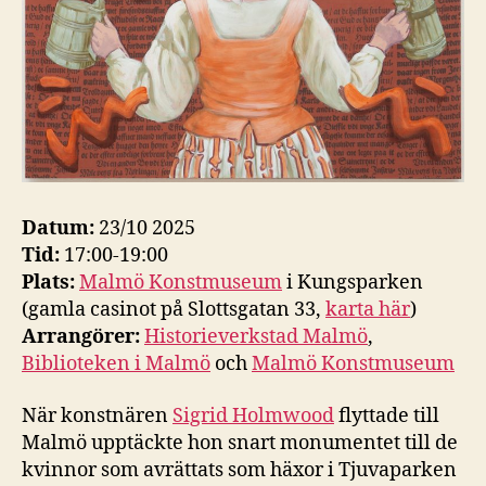
Datum:
23/10 2025
Tid:
17:00-19:00
Plats:
Malmö Konstmuseum
i Kungsparken
(gamla casinot på Slottsgatan 33,
karta här
)
Arrangörer:
Historieverkstad Malmö
,
Biblioteken i Malmö
och
Malmö Konstmuseum
När konstnären
Sigrid Holmwood
flyttade till
Malmö upptäckte hon snart monumentet till de
kvinnor som avrättats som häxor i Tjuvaparken