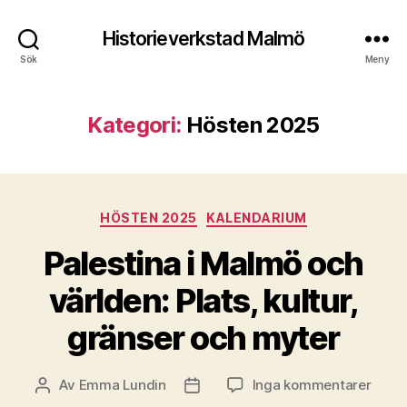
Historieverkstad Malmö
Sök
Meny
Kategori:
Hösten 2025
Kategorier
HÖSTEN 2025
KALENDARIUM
Palestina i Malmö och
världen: Plats, kultur,
gränser och myter
till
Av
Emma Lundin
Inga kommentarer
Inläggsförfattare
Inläggsdatum
Pales