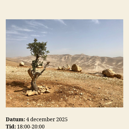
i
Malm
och
värld
Plats,
kultur
gräns
och
myte
Datum:
4 december 2025
Tid:
18:00-20:00