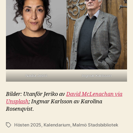
Nadia Jebril
Ingmar Karlsson
Bilder: Utanför Jeriko av
David McLenachan via
Unsplash
; Ingmar Karlsson av Karolina
Rosenqvist.
Hösten 2025
,
Kalendarium
,
Malmö Stadsbibliotek
Etiketter