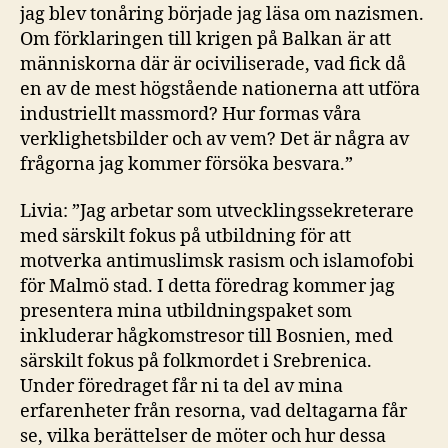
jag blev tonåring började jag läsa om nazismen.
Om förklaringen till krigen på Balkan är att
människorna där är ociviliserade, vad fick då
en av de mest högstående nationerna att utföra
industriellt massmord? Hur formas våra
verklighetsbilder och av vem? Det är några av
frågorna jag kommer försöka besvara.”
Livia: ”Jag arbetar som utvecklingssekreterare
med särskilt fokus på utbildning för att
motverka antimuslimsk rasism och islamofobi
för Malmö stad. I detta föredrag kommer jag
presentera mina utbildningspaket som
inkluderar hågkomstresor till Bosnien, med
särskilt fokus på folkmordet i Srebrenica.
Under föredraget får ni ta del av mina
erfarenheter från resorna, vad deltagarna får
se, vilka berättelser de möter och hur dessa