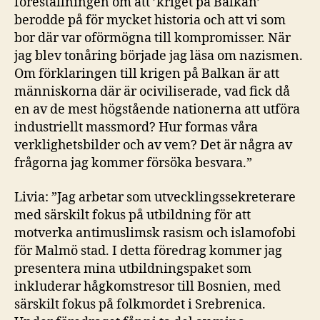
föreställningen om att ’kriget på Balkan’
berodde på för mycket historia och att vi som
bor där var oförmögna till kompromisser. När
jag blev tonåring började jag läsa om nazismen.
Om förklaringen till krigen på Balkan är att
människorna där är ociviliserade, vad fick då
en av de mest högstående nationerna att utföra
industriellt massmord? Hur formas våra
verklighetsbilder och av vem? Det är några av
frågorna jag kommer försöka besvara.”
Livia: ”Jag arbetar som utvecklingssekreterare
med särskilt fokus på utbildning för att
motverka antimuslimsk rasism och islamofobi
för Malmö stad. I detta föredrag kommer jag
presentera mina utbildningspaket som
inkluderar hågkomstresor till Bosnien, med
särskilt fokus på folkmordet i Srebrenica.