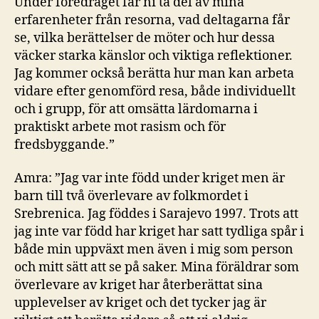
Under föredraget får ni ta del av mina
erfarenheter från resorna, vad deltagarna får
se, vilka berättelser de möter och hur dessa
väcker starka känslor och viktiga reflektioner.
Jag kommer också berätta hur man kan arbeta
vidare efter genomförd resa, både individuellt
och i grupp, för att omsätta lärdomarna i
praktiskt arbete mot rasism och för
fredsbyggande.”
Amra: ”Jag var inte född under kriget men är
barn till två överlevare av folkmordet i
Srebrenica. Jag föddes i Sarajevo 1997. Trots att
jag inte var född har kriget har satt tydliga spår i
både min uppväxt men även i mig som person
och mitt sätt att se på saker. Mina föräldrar som
överlevare av kriget har återberättat sina
upplevelser av kriget och det tycker jag är