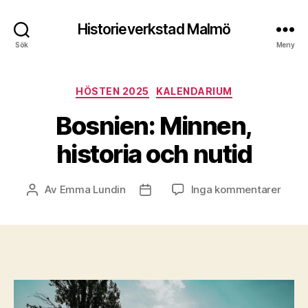
Historieverkstad Malmö
Sök
Meny
Kategorier
HÖSTEN 2025
KALENDARIUM
Bosnien: Minnen,
historia och nutid
till
Av
Emma Lundin
Inga kommentarer
Inläggsförfattare
Inläggsdatum
Bosni
Minne
histor
och
nutid