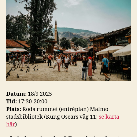
Datum:
18/9 2025
Tid:
17:30-20:00
Plats:
Röda rummet (entréplan) Malmö
stadsbibliotek (Kung Oscars väg 11;
se karta
här
)