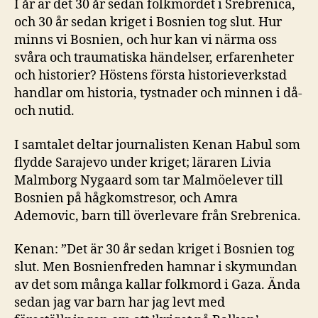
I år är det 30 år sedan folkmordet i Srebrenica,
och 30 år sedan kriget i Bosnien tog slut. Hur
minns vi Bosnien, och hur kan vi närma oss
svåra och traumatiska händelser, erfarenheter
och historier? Höstens första historieverkstad
handlar om historia, tystnader och minnen i då-
och nutid.
I samtalet deltar journalisten Kenan Habul som
flydde Sarajevo under kriget; läraren Livia
Malmborg Nygaard som tar Malmöelever till
Bosnien på hågkomstresor, och Amra
Ademovic, barn till överlevare från Srebrenica.
Kenan: ”Det är 30 år sedan kriget i Bosnien tog
slut. Men Bosnienfreden hamnar i skymundan
av det som många kallar folkmord i Gaza. Ända
sedan jag var barn har jag levt med