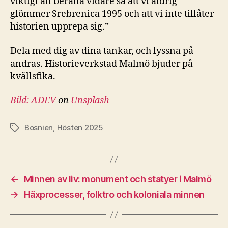
viktigt att berätta vidare så att vi aldrig
glömmer Srebrenica 1995 och att vi inte tillåter
historien upprepa sig.”
Dela med dig av dina tankar, och lyssna på
andras. Historieverkstad Malmö bjuder på
kvällsfika.
Bild:
ADEV
on
Unsplash
Bosnien
,
Hösten 2025
Etiketter
←
Minnen av liv: monument och statyer i Malmö
→
Häxprocesser, folktro och koloniala minnen