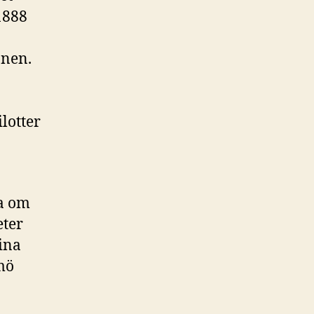
1888
onen.
ilotter
ta om
eter
ina
mö