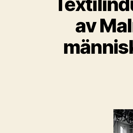
Textilin
av Mal
människ