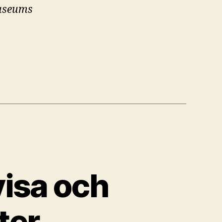
museums
visa och
ter