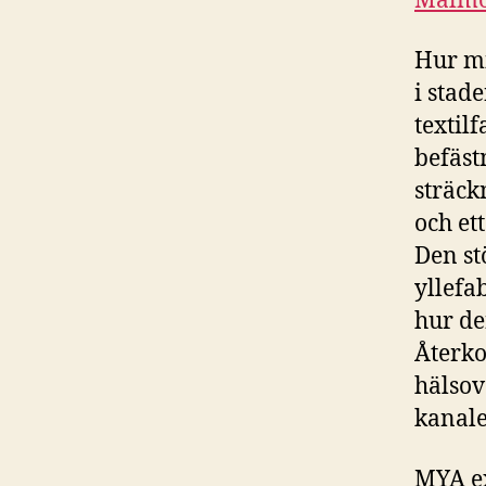
Malm
Hur mi
i stad
textil
befäst
sträck
och et
Den st
yllefa
hur de
Återko
hälsov
kanale
MYA ex