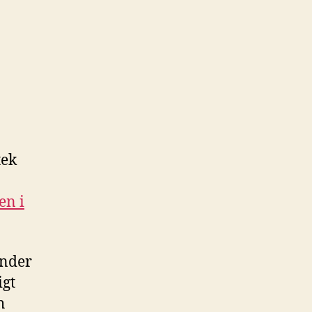
tek
en i
Under
igt
h