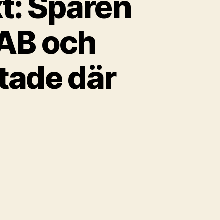
t: Spåren
 AB och
tade där
tilindustrins
mväxt:
ren
lmö
efabriks
h