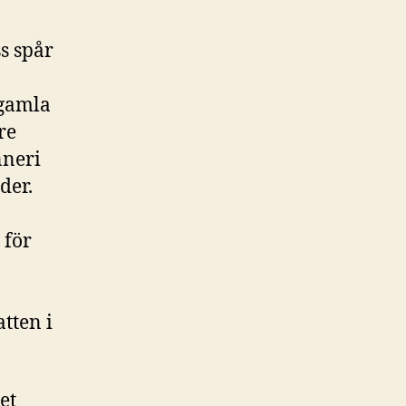
s spår
 gamla
re
nneri
der.
 för
tten i
et