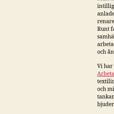
intill
anlade
renare
Runt f
samhäl
arbetar
och ån
Vi har
Arbeta
textil
och mi
tankar
bjuder