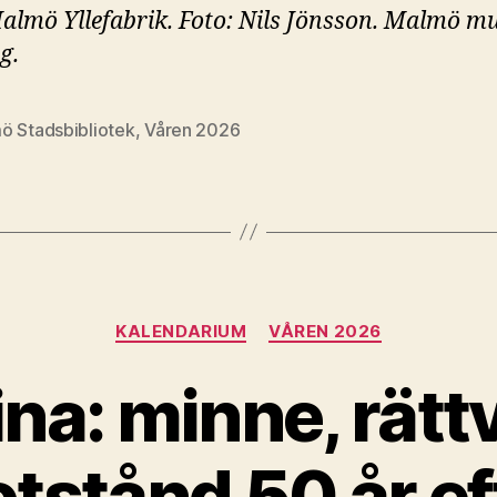
Malmö Yllefabrik. Foto: Nils Jönsson. Malmö 
g.
ö Stadsbibliotek
,
Våren 2026
Kategorier
KALENDARIUM
VÅREN 2026
na: minne, rätt
tstånd 50 år ef