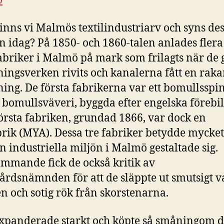
ö
nns vi Malmös textilindustriarv och syns des
en idag? På 1850- och 1860-talen anlades flera
fabriker i Malmö på mark som frilagts när de
ningsverken rivits och kanalerna fått en raka
ning. De första fabrikerna var ett bomullsspi
t bomullsväveri, byggda efter engelska förebil
örsta fabriken, grundad 1866, var dock en
brik (MYA). Dessa tre fabriker betydde mycket
n industriella miljön i Malmö gestaltade sig.
mmande fick de också kritik av
årdsnämnden för att de släppte ut smutsigt va
n och sotig rök från skorstenarna.
panderade starkt och köpte så småningom d