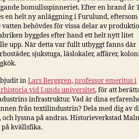
iggande bomullsspinneriet. Efter en brand år 
s en helt ny anläggning i Furulund, eftersom
 vatten behövdes för vissa delar av produkti
abriken byggdes efter hand ett helt nytt litet
le upp. När detta var fullt utbyggt fanns där
bostäder, sjukstuga, läslokaler, affärer, kolon
gkök.
 bjudit in
Lars Berggren, professor emeritus i
rhistoria vid Lunds universitet
, för att berät
industrins infrastruktur. Vad är dina erfarenh
nnen från textilindustrin? Dela med dig av d
, och lyssna på andras. Historieverkstad Mal
 på kvällsfika.