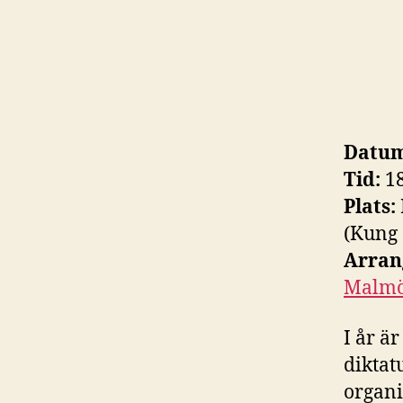
Datum
Tid:
1
Plats:
(Kung 
Arran
Malm
I år ä
diktat
organi