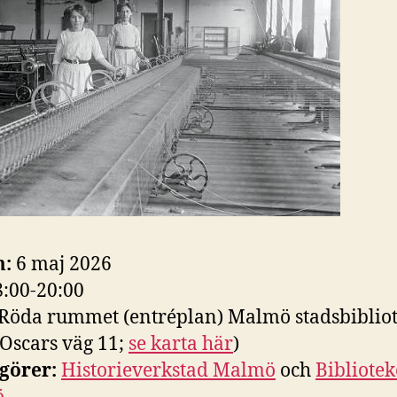
män
so
arb
där
:
6 maj 2026
8:00-20:00
Röda rummet (entréplan) Malmö stadsbiblio
Oscars väg 11;
se karta här
)
görer:
Historieverkstad Malmö
och
Bibliotek