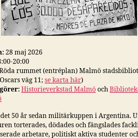
:
28 maj 2026
8:00-20:00
Röda rummet (entréplan) Malmö stadsbiblio
Oscars väg 11;
se karta här
)
görer:
Historieverkstad Malmö
och
Bibliotek
ö
r det 50 år sedan militärkuppen i Argentina. 
uren torterades, dödades och fängslades fackl
serade arbetare, politiskt aktiva studenter oc