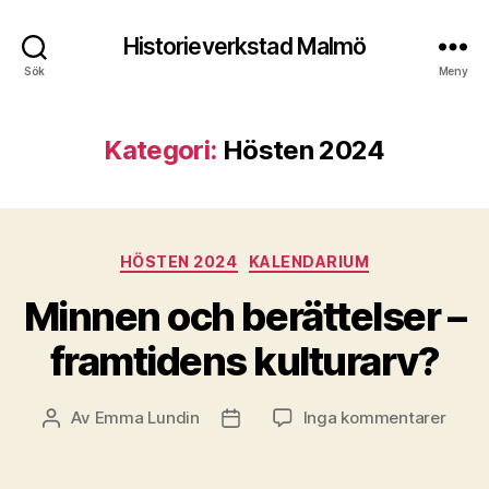
Historieverkstad Malmö
Sök
Meny
Kategori:
Hösten 2024
Kategorier
HÖSTEN 2024
KALENDARIUM
Minnen och berättelser –
framtidens kulturarv?
till
Av
Emma Lundin
Inga kommentarer
Inläggsförfattare
Inläggsdatum
Minn
och
berät