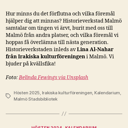
Hur minns du det förflutna och vilka föremål
hjälper dig att minnas? Historieverkstad Malmö
samtalar om tingen vi ärvt, burit med oss till
Malmö från andra platser, och vilka föremål vi
hoppas få överlämna till nästa generation.
Historieverkstaden inleds av
Lina Al-Nahar
från Irakiska kulturföreningen
i Malmö. Vi
bjuder på kvällsfika!
Foto:
Belinda Fewings via Unsplash
Hösten 2025
,
Irakiska kulturföreningen
,
Kalendarium
,
Etiketter
Malmö Stadsbibliotek
Kategorier
HÖSTEN 2024
KALENDARIUM