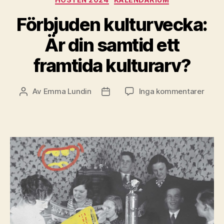
Förbjuden kulturvecka:
Är din samtid ett
framtida kulturarv?
till
Av
Emma Lundin
Inga kommentarer
Inläggsförfattare
Inläggsdatum
Förbj
kultu
Är
din
samt
ett
framt
kultu