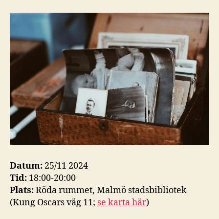
–
framt
kultu
Datum:
25/11 2024
Tid:
18:00-20:00
Plats:
Röda rummet, Malmö stadsbibliotek
(Kung Oscars väg 11;
se karta här
)