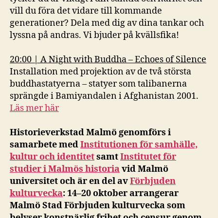
vill du föra det vidare till kommande
generationer? Dela med dig av dina tankar och
lyssna på andras. Vi bjuder på kvällsfika!
20:00 | A Night with Buddha – Echoes of Silence
Installation med projektion av de två största
buddhastatyerna – statyer som talibanerna
sprängde i Bamiyandalen i Afghanistan 2001.
Läs mer här
Historieverkstad Malmö genomförs i
samarbete med
Institutionen för samhälle,
kultur och identitet
samt
Institutet för
studier i Malmös historia
vid Malmö
universitet och är en del av
Förbjuden
kulturvecka
: 14–20 oktober arrangerar
Malmö Stad Förbjuden kulturvecka som
belyser konstnärlig frihet och censur genom