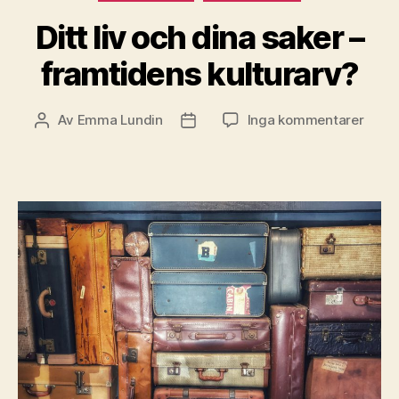
Ditt liv och dina saker –
framtidens kulturarv?
till
Av
Emma Lundin
Inga kommentarer
Inläggsförfattare
Inläggsdatum
Ditt
liv
och
dina
saker
–
framt
kultu